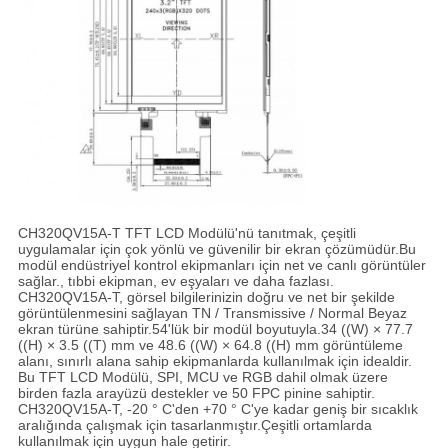
CH320QV15A-T TFT LCD Modülü'nü tanıtmak, çeşitli
uygulamalar için çok yönlü ve güvenilir bir ekran çözümüdür.Bu
modül endüstriyel kontrol ekipmanları için net ve canlı görüntüler
sağlar., tıbbi ekipman, ev eşyaları ve daha fazlası.
CH320QV15A-T, görsel bilgilerinizin doğru ve net bir şekilde
görüntülenmesini sağlayan TN / Transmissive / Normal Beyaz
ekran türüne sahiptir.54'lük bir modül boyutuyla.34 ((W) × 77.7
((H) × 3.5 ((T) mm ve 48.6 ((W) × 64.8 ((H) mm görüntüleme
alanı, sınırlı alana sahip ekipmanlarda kullanılmak için idealdir.
Bu TFT LCD Modülü, SPI, MCU ve RGB dahil olmak üzere
birden fazla arayüzü destekler ve 50 FPC pinine sahiptir.
CH320QV15A-T, -20 ° C'den +70 ° C'ye kadar geniş bir sıcaklık
aralığında çalışmak için tasarlanmıştır.Çeşitli ortamlarda
kullanılmak için uygun hale getirir.