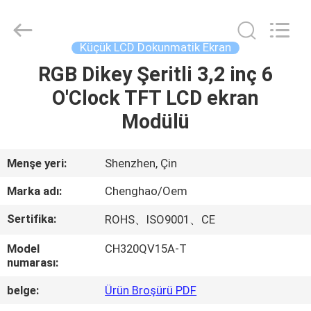
Shenzhen
ChengHao
Optoelectronic
Co.,
Ltd..
Küçük LCD Dokunmatik Ekran
All
Rights
RGB Dikey Şeritli 3,2 inç 6
EVDE
Reserved.
O'Clock TFT LCD ekran
ÜRÜN
Modülü
BIZIM
Menşe yeri:
Shenzhen, Çin
HAKKIMIZDA
Marka adı:
Chenghao/Oem
Sertifika:
ROHS、ISO9001、CE
FABRIKA
Model
CH320QV15A-T
TURU
numarası:
belge:
Ürün Broşürü PDF
KALITE