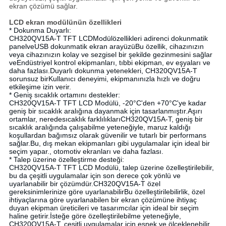
ekran çözümü sağlar.
LCD ekran modülünün özellikleri
* Dokunma Duyarlı:
CH320QV15A-T TFT LCD
Modül
özellikleri a
direnci dokunmatik
panel
ve
USB dokunmatik ekran arayüzü
Bu özellik, cihazınızın
veya cihazınızın kolay ve sezgisel bir şekilde gezinmesini sağlar
ve
Endüstriyel kontrol ekipmanları
, tıbbi ekipman, ev eşyaları ve
daha fazlası.
Duyarlı dokunma yetenekleri
, CH320QV15A-T
sorunsuz bir
Kullanıcı deneyimi
, ekipmanınızla hızlı ve doğru
etkileşime izin verir.
* Geniş sıcaklık ortamını destekler:
CH320QV15A-T TFT LCD Modülü, -20°C'den +70°C'ye kadar
geniş bir sıcaklık aralığına dayanmak için tasarlanmıştır.
Aşırı
ortamlar
, nerede
sıcaklık farklılıkları
CH320QV15A-T, geniş bir
sıcaklık aralığında çalışabilme yeteneğiyle, maruz kaldığı
koşullardan bağımsız olarak güvenilir ve tutarlı bir performans
sağlar.Bu, dış mekan ekipmanları gibi uygulamalar için ideal bir
seçim yapar., otomotiv ekranları ve daha fazlası.
* Talep üzerine özelleştirme desteği:
CH320QV15A-T TFT LCD Modülü, talep üzerine özelleştirilebilir,
bu da çeşitli uygulamalar için son derece çok yönlü ve
uyarlanabilir bir çözümdür.CH320QV15A-T özel
gereksinimlerinize göre uyarlanabilirBu özelleştirilebilirlik, özel
ihtiyaçlarına göre uyarlanabilen bir ekran çözümüne ihtiyaç
duyan ekipman üreticileri ve tasarımcılar için ideal bir seçim
haline getirir.İsteğe göre özelleştirilebilme yeteneğiyle,
CH320QV15A-T, çeşitli uygulamalar için esnek ve ölçeklenebilir