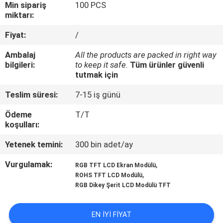
KONTROLÜ
Min sipariş
100 PCS
miktarı:
Fiyat:
/
BIZIMLE
İLETIŞIM
Ambalaj
All the products are packed in right way
bilgileri:
to keep it safe.
Tüm ürünler güvenli
tutmak için
BIR
Teslim süresi:
7-15 iş günü
İNDIRIM
Ödeme
T/T
İSTE
koşulları:
Yetenek temini:
300 bin adet/ay
SITE
Vurgulamak:
,
RGB TFT LCD Ekran Modülü
HARITASI
,
ROHS TFT LCD Modülü
RGB Dikey Şerit LCD Modülü TFT
PRIVACY
EN IYI FIYAT
POLICY