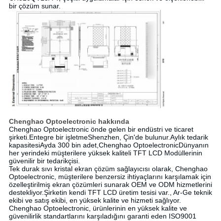
bir çözüm sunar.
Chenghao Optoelectronic hakkında
Chenghao Optoelectronic önde gelen bir endüstri ve ticaret
şirketi.
Entegre bir işletme
Shenzhen, Çin'de bulunur.
Aylık tedarik
kapasitesi
Ayda 300 bin adet,
Chenghao Optoelectronic
Dünyanın
her yerindeki müşterilere yüksek kaliteli TFT LCD Modüllerinin
güvenilir bir tedarikçisi.
Tek durak sıvı kristal ekran çözüm sağlayıcısı olarak, Chenghao
Optoelectronic, müşterilere benzersiz ihtiyaçlarını karşılamak için
özelleştirilmiş ekran çözümleri sunarak OEM ve ODM hizmetlerini
destekliyor.Şirketin kendi TFT LCD üretim tesisi var., Ar-Ge teknik
ekibi ve satış ekibi, en yüksek kalite ve hizmeti sağlıyor.
Chenghao Optoelectronic, ürünlerinin en yüksek kalite ve
güvenilirlik standartlarını karşıladığını garanti eden ISO9001