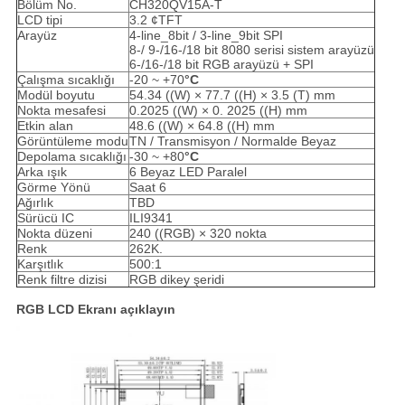
Bölüm No.
CH320QV15A-T
LCD tipi
3.2 ¢TFT
Arayüz
4-line_8bit / 3-line_9bit SPI
8-/ 9-/16-/18 bit 8080 serisi sistem arayüzü
6-/16-/18 bit RGB arayüzü + SPI
Çalışma sıcaklığı
-20 ~ +70
°C
Modül boyutu
54.34 ((W) × 77.7 ((H) × 3.5 (T) mm
Nokta mesafesi
0.2025 ((W) × 0. 2025 ((H) mm
Etkin alan
48.6 ((W) × 64.8 ((H) mm
Görüntüleme modu
TN / Transmisyon / Normalde Beyaz
Depolama sıcaklığı
-30 ~ +80
°C
Arka ışık
6 Beyaz LED Paralel
Görme Yönü
Saat 6
Ağırlık
TBD
Sürücü IC
ILI9341
Nokta düzeni
240 ((RGB) × 320 nokta
Renk
262K.
Karşıtlık
500:1
Renk filtre dizisi
RGB dikey şeridi
RGB LCD Ekranı açıklayın