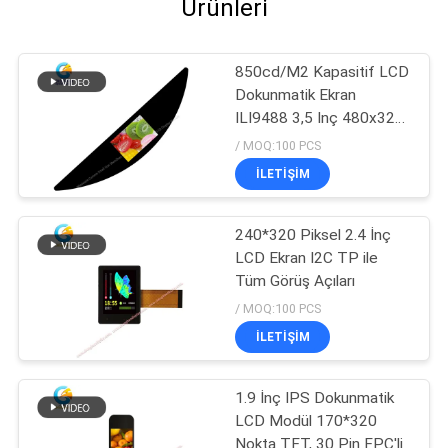
Ürünleri
850cd/M2 Kapasitif LCD
Dokunmatik Ekran
ILI9488 3,5 Inç 480x320
Nokta FPC SPI
/ MOQ:100 PCS
İLETIŞIM
240*320 Piksel 2.4 İnç
LCD Ekran I2C TP ile
Tüm Görüş Açıları
/ MOQ:100 PCS
İLETIŞIM
1.9 İnç IPS Dokunmatik
LCD Modül 170*320
Nokta TFT, 30 Pin FPC'li