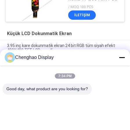
/ MOQ:100 PCS
İLETIŞIM
Küçük LCD Dokunmatik Ekran
3.95 inç kare dokunmatik ekran 24 bit RGB tüm siyah efekt
480X480 TFT LCD panelli
Chenghao Display
3 Inch Color Touch Screen Display Panel 800x268 Piksel 25 Pin
IPS Tft LCD Modülü
7:34 PM
5.5 inç Küçük LCD Dokunmatik Ekran 1080 * 1920 Piksel 31 Pin
MIPI Arabir
Good day, what product are you looking for?
Popüler Kategoriler
Tüm
Küçük LCD 
TFT LCD Ekranı
Dokunmatik Ekran