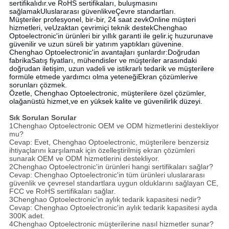
sertifikalıdır.ve RoHS sertifikaları, buluşmasını
sağlamak
Uluslararası güvenlik
ve
Çevre standartları
.
Müşteriler profesyonel, bir-bir, 24 saat zevk
Online müşteri
hizmetleri
, ve
Uzaktan çevrimiçi teknik destek
Chenghao
Optoelectronic'in ürünleri bir yıllık garanti ile gelir.
iç huzuruna
ve
güvenilir ve uzun süreli bir yatırım yaptıkları güvenine.
Chenghao Optoelectronic'in avantajları şunlardır:
Doğrudan
fabrika
Satış fiyatları, mühendisler ve müşteriler arasındaki
doğrudan iletişim, uzun vadeli ve istikrarlı tedarik ve müşterilere
formüle etmede yardımcı olma yeteneği
Ekran çözümleri
ve
sorunları çözmek.
Özetle, Chenghao Optoelectronic, müşterilere özel çözümler,
olağanüstü hizmet,ve en yüksek kalite ve güvenilirlik düzeyi.
Sık Sorulan Sorular
1Chenghao Optoelectronic OEM ve ODM hizmetlerini destekliyor
mu?
Cevap: Evet, Chenghao Optoelectronic, müşterilere benzersiz
ihtiyaçlarını karşılamak için özelleştirilmiş ekran çözümleri
sunarak OEM ve ODM hizmetlerini destekliyor.
2Chenghao Optoelectronic'in ürünleri hangi sertifikaları sağlar?
Cevap: Chenghao Optoelectronic'in tüm ürünleri uluslararası
güvenlik ve çevresel standartlara uygun olduklarını sağlayan CE,
FCC ve RoHS sertifikaları sağlar.
3Chenghao Optoelectronic'in aylık tedarik kapasitesi nedir?
Cevap: Chenghao Optoelectronic'in aylık tedarik kapasitesi ayda
300K adet.
4Chenghao Optoelectronic müşterilerine nasıl hizmetler sunar?