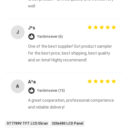
well
J*s
J
Yardımsever (6)
One of the best supplier! Got product sampler
for the best price, best shipping, best quality
and on time! Highly recommend!
A*a
A
Yardımsever (15)
A great cooperation, professional competence
and reliable delivery!
ST7789V TFT LCD Ekran
320x480 LCD Panel