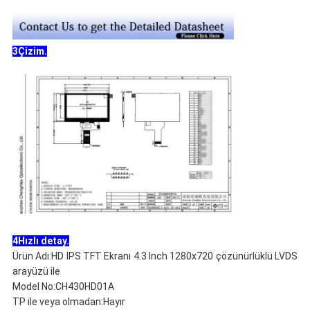
3Çizim.
4Hızlı detay.
Ürün Adı:HD IPS TFT Ekranı 4.3 Inch 1280x720 çözünürlüklü LVDS
arayüzü ile
Model No:CH430HD01A
TP ile veya olmadan:Hayır