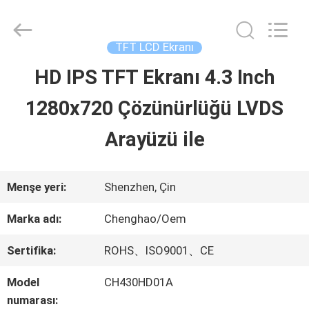
2026
Shenzhen
ChengHao
Optoelectronic
TFT LCD Ekranı
Co.,
Ltd..
HD IPS TFT Ekranı 4.3 Inch
EVDE
All
Rights
1280x720 Çözünürlüğü LVDS
Reserved.
ÜRÜN
Arayüzü ile
BIZIM
Menşe yeri:
Shenzhen, Çin
HAKKIMIZDA
Marka adı:
Chenghao/Oem
Sertifika:
ROHS、ISO9001、CE
FABRIKA
Model
CH430HD01A
TURU
numarası: