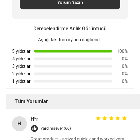
Yorum Yazın
Derecelendirme Anlık Görüntüsü
Aşağıdaki tüm oyların dağılımıdır
5 yıldızlar
100%
4 yıldızlar
0%
3 yıldızlar
0%
2 yıldızlar
0%
1 yıldızlar
0%
Tüm Yorumlar
H*r
H
Yardımsever (66)
Great product - arrived quickly and worked very