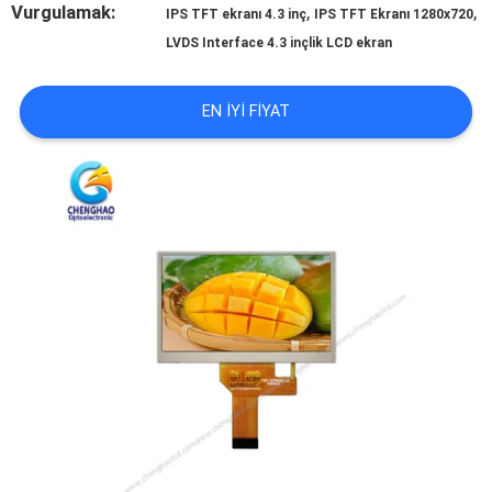
SITE
Vurgulamak:
,
,
IPS TFT ekranı 4.3 inç
IPS TFT Ekranı 1280x720
LVDS Interface 4.3 inçlik LCD ekran
HARITASI
EN IYI FIYAT
PRIVACY
POLICY