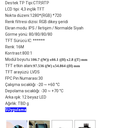
Destek TP Tipi:CTP,RTP
LCD tipi: 4,3 inçlik TFT
Nokta düzeni:1280*(RGB) *720
Renk filtresi dizisi: RGB dikey şeridi
Ekran modu: IPS / İletişim / Normalde Siyah
Görme yönü: 80/80/80/80
TFT Sürücü IC: ******
Renk: 16M
Kontrast:800:1
Modül boyutu:
106.7 ((W)) x66.1 ((H) x2.8 ((T) mm
TFT etkin alanı:
97.536 ((W) x54.864 ((H) mm
TFT arayüzü: LVDS
FPC Pin Numarası:30
Çalışma sıcaklığı: -20 ~ +60 °C
Depolama sıcaklığı: -30 ~ +70 °C
Arka ışık: 12 beyaz LED
Ağırlık: TBD g
5Uygulama