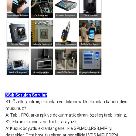
6Sık Sorulan Sorular
S1: Özelleştirilmiş ekranları ve dokunmatik ekranları kabul ediyor
musunuz?
A: Tabii, FPC, arka ışık ve dokunmatik ekranı özelleştirebilirsiniz.
S2: Ekran ekranınız ne tür bir arayüz?
A: Küçük boyutlu ekranlar genellikle SPI,MCU,RGB,MIPI'yi
destekler. Orta boyutlu ekranlar genellikle LVDS,MIPI,EDP'yi