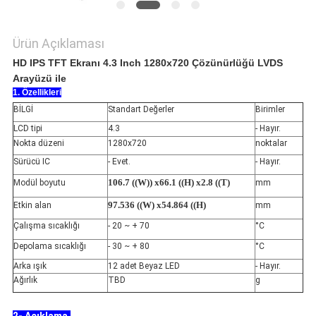
Ürün Açıklaması
HD IPS TFT Ekranı 4.3 Inch 1280x720 Çözünürlüğü LVDS
Arayüzü ile
1. Özellikleri
BİLGİ
Standart Değerler
Birimler
LCD tipi
4.3
- Hayır.
Nokta düzeni
1280x720
noktalar
Sürücü IC
- Evet.
- Hayır.
106.7 ((W)) x66.1 ((H) x2.8 ((T)
Modül boyutu
mm
97.536 ((W) x54.864 ((H)
Etkin alan
mm
Çalışma sıcaklığı
- 20 ~ + 70
°C
Depolama sıcaklığı
- 30 ~ + 80
°C
Arka ışık
12 adet Beyaz LED
- Hayır.
Ağırlık
TBD
g