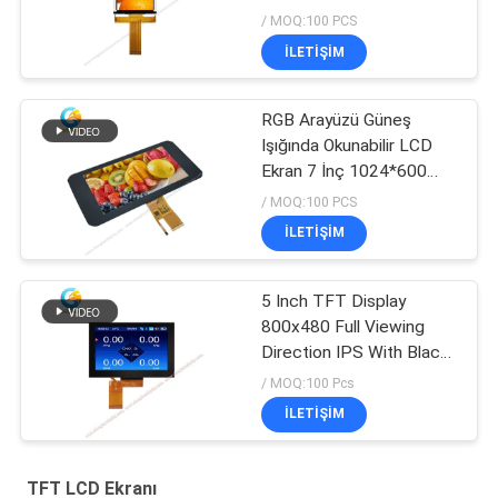
/ MOQ:100 PCS
İLETIŞIM
RGB Arayüzü Güneş
Işığında Okunabilir LCD
Ekran 7 İnç 1024*600
40pin、
/ MOQ:100 PCS
İLETIŞIM
5 Inch TFT Display
800x480 Full Viewing
Direction IPS With Black
Glass Cover
/ MOQ:100 Pcs
İLETIŞIM
TFT LCD Ekranı