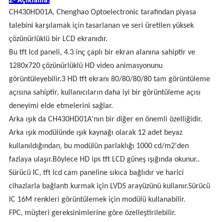
2- Açıklama.
CH430HD01A, Chenghao Optoelectronic tarafından piyasa
talebini karşılamak için tasarlanan ve seri üretilen yüksek
çözünürlüklü bir LCD ekranıdır.
Bu tft lcd paneli, 4.3 inç çaplı bir ekran alanına sahiptir ve
1280x720 çözünürlüklü HD video animasyonunu
görüntüleyebilir.3 HD tft ekranı 80/80/80/80 tam görüntüleme
açısına sahiptir, kullanıcıların daha iyi bir görüntüleme açısı
deneyimi elde etmelerini sağlar.
Arka ışık da CH430HD01A'nın bir diğer en önemli özelliğidir.
Arka ışık modülünde ışık kaynağı olarak 12 adet beyaz
kullanıldığından, bu modülün parlaklığı 1000 cd/m2'den
fazlaya ulaşır.Böylece HD ips tft LCD güneş ışığında okunur..
Sürücü IC, tft lcd cam paneline sıkıca bağlıdır ve harici
cihazlarla bağlantı kurmak için LVDS arayüzünü kullanır.Sürücü
IC 16M renkleri görüntülemek için modülü kullanabilir.
FPC, müşteri gereksinimlerine göre özelleştirilebilir.