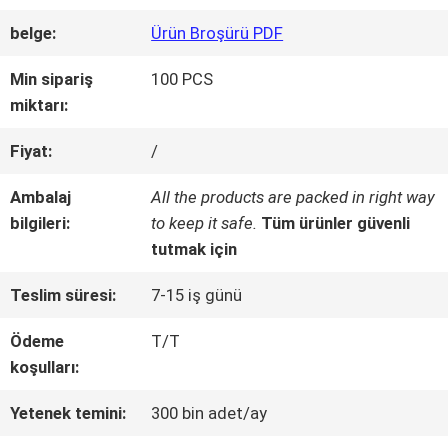
belge:
Ürün Broşürü PDF
KALITE
Min sipariş
100 PCS
KONTROLÜ
miktarı:
Fiyat:
/
BIZIMLE
Ambalaj
All the products are packed in right way
İLETIŞIM
bilgileri:
to keep it safe.
Tüm ürünler güvenli
tutmak için
BIR
Teslim süresi:
7-15 iş günü
İNDIRIM
Ödeme
T/T
koşulları:
İSTE
Yetenek temini:
300 bin adet/ay