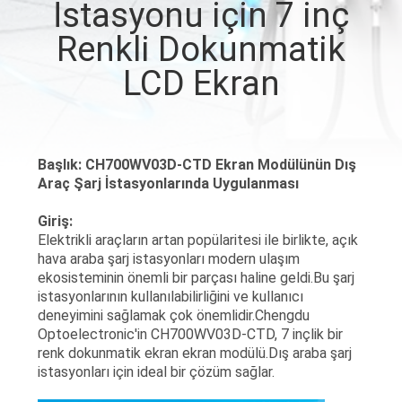
İstasyonu için 7 inç
KONTROLÜ
Renkli Dokunmatik
BIZIMLE
LCD Ekran
İLETIŞIM
BIR
Başlık: CH700WV03D-CTD Ekran Modülünün Dış
Araç Şarj İstasyonlarında Uygulanması
İNDIRIM
İSTE
Giriş:
Elektrikli araçların artan popülaritesi ile birlikte, açık
hava araba şarj istasyonları modern ulaşım
SITE
ekosisteminin önemli bir parçası haline geldi.Bu şarj
istasyonlarının kullanılabilirliğini ve kullanıcı
HARITASI
deneyimini sağlamak çok önemlidir.Chengdu
Optoelectronic'in CH700WV03D-CTD, 7 inçlik bir
renk dokunmatik ekran ekran modülü.Dış araba şarj
PRIVACY
istasyonları için ideal bir çözüm sağlar.
POLICY