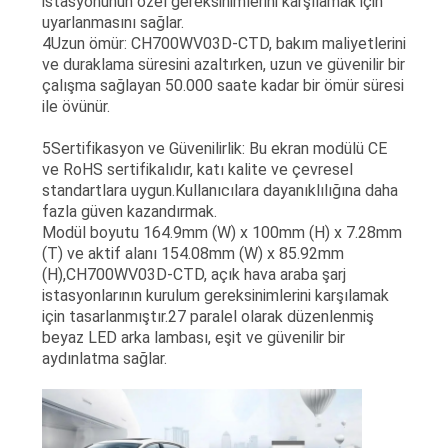
istasyonunun özel gereksinimlerini karşılamak için
uyarlanmasını sağlar.
4Uzun ömür: CH700WV03D-CTD, bakım maliyetlerini
ve duraklama süresini azaltırken, uzun ve güvenilir bir
çalışma sağlayan 50.000 saate kadar bir ömür süresi
ile övünür.
5Sertifikasyon ve Güvenilirlik: Bu ekran modülü CE
ve RoHS sertifikalıdır, katı kalite ve çevresel
standartlara uygun.Kullanıcılara dayanıklılığına daha
fazla güven kazandırmak.
Modül boyutu 164.9mm (W) x 100mm (H) x 7.28mm
(T) ve aktif alanı 154.08mm (W) x 85.92mm
(H),CH700WV03D-CTD, açık hava araba şarj
istasyonlarının kurulum gereksinimlerini karşılamak
için tasarlanmıştır.27 paralel olarak düzenlenmiş
beyaz LED arka lambası, eşit ve güvenilir bir
aydınlatma sağlar.