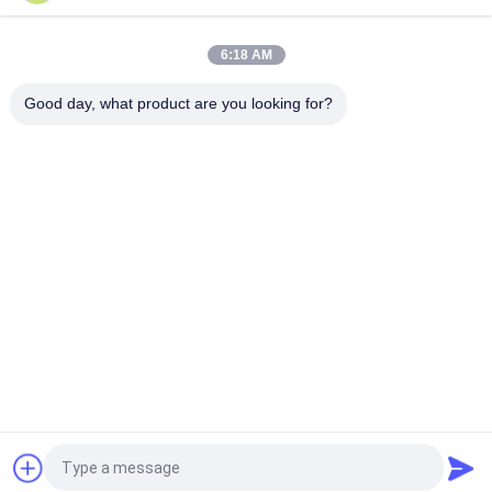
6:18 AM
Good day, what product are you looking for?
İlgili Vakalar
2026-03-09
ABD Pazarı 7 İnç Geniş Sıcaklık LCD Modülü:
Düşük Sıcaklık Koşulları İçin Hızlı Teslimat
Çözümü
2023-10-20
Akıllı Alarm için 1000 cd/m2
Yüksek Parlaklık 5 inçlik LCD
Teklif isteği
Ekran