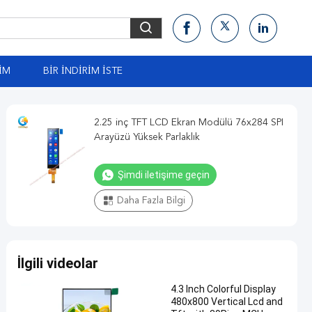
ŞIM
BIR İNDIRIM İSTE
2.25 inç TFT LCD Ekran Modülü 76x284 SPI
Arayüzü Yüksek Parlaklık
Şimdi iletişime geçin
Daha Fazla Bilgi
İlgili videolar
4.3 Inch Colorful Display
480x800 Vertical Lcd and