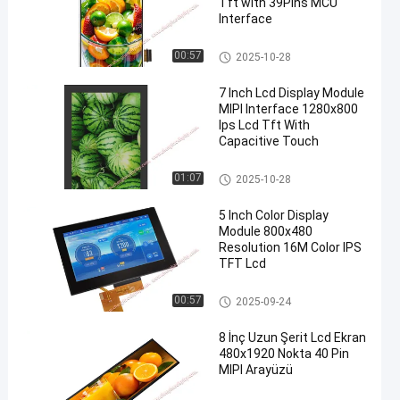
Tft with 39Pins MCU
Interface
TFT LCD Ekranı
00:57
2025-10-28
7 Inch Lcd Display Module
MIPI Interface 1280x800
Ips Lcd Tft With
Capacitive Touch
TFT LCD Ekranı
01:07
2025-10-28
5 Inch Color Display
Module 800x480
Resolution 16M Color IPS
TFT Lcd
TFT LCD Ekranı
00:57
2025-09-24
8 İnç Uzun Şerit Lcd Ekran
480x1920 Nokta 40 Pin
MIPI Arayüzü