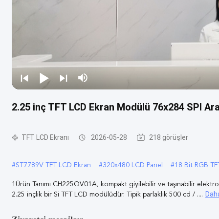
2.25 inç TFT LCD Ekran Modülü 76x284 SPI Ara
TFT LCD Ekranı
2026-05-28
218 görüşler
#
ST7789V TFT LCD Ekran
#
320x480 LCD Panel
#
18 Bit RGB TF
1Ürün Tanımı CH225QV01A, kompakt giyilebilir ve taşınabilir elektro
Daha
2.25 inçlik bir Si TFT LCD modülüdür. Tipik parlaklık 500 cd / ....