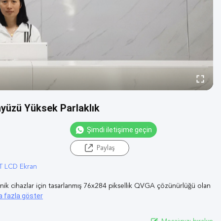
yüzü Yüksek Parlaklık
Şimdi iletişime geçin
Paylaş
T LCD Ekran
nik cihazlar için tasarlanmış 76x284 piksellik QVGA çözünürlüğü olan
 fazla göster